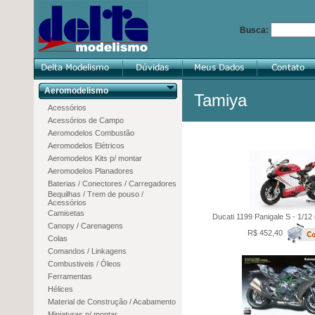
Busca:
Aeromodelismo
Tamiya
Acessórios
Acessórios de Campo
Aeromodelos Combustão
Aeromodelos Elétricos
Aeromodelos Kits p/ montar
Aeromodelos Planadores
Baterias / Conectores / Carregadores
Bequilhas / Trem de pouso /
Acessórios
Camisetas
Ducati 1199 Panigale S - 1/12
Canopy / Carenagens
R$ 452,40
Colas
Comandos / Linkagens
Combustiveis / Óleos
Ferramentas
Hélices
Material de Construção / Acabamento
Miniaturas p/ montar