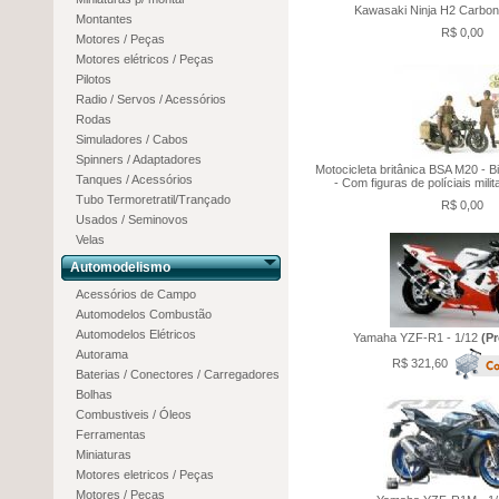
Kawasaki Ninja H2 Carbon 
Montantes
R$ 0,00
Motores / Peças
Motores elétricos / Peças
Pilotos
Radio / Servos / Acessórios
Rodas
Simuladores / Cabos
Spinners / Adaptadores
Motocicleta britânica BSA M20 - 
Tanques / Acessórios
- Com figuras de políciais milit
Tubo Termoretratil/Trançado
R$ 0,00
Usados / Seminovos
Velas
Automodelismo
Acessórios de Campo
Automodelos Combustão
Automodelos Elétricos
Yamaha YZF-R1 - 1/12
(P
Autorama
R$ 321,60
Baterias / Conectores / Carregadores
Bolhas
Combustiveis / Óleos
Ferramentas
Miniaturas
Motores eletricos / Peças
Motores / Peças