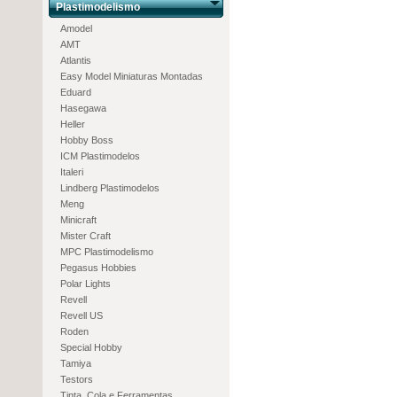
Plastimodelismo
Amodel
AMT
Atlantis
Easy Model Miniaturas Montadas
Eduard
Hasegawa
Heller
Hobby Boss
ICM Plastimodelos
Italeri
Lindberg Plastimodelos
Meng
Minicraft
Mister Craft
MPC Plastimodelismo
Pegasus Hobbies
Polar Lights
Revell
Revell US
Roden
Special Hobby
Tamiya
Testors
Tinta, Cola e Ferramentas