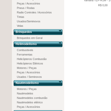
Yamaha YZF-R1M - 1/1
Peças / Acessórios
R$ 0,00
Pneus / Rodas
Radio Controles / Acessórios
Tintas
Usados/Seminovos
Velas
Brinquedos
Brinquedos em Geral
Helimodelismo
Combustiveis
Ferramentas
Helicópteros Combustão
Helicópteros Elétricos
Motores / Peças
Peças / Acessórios
Usados / Seminovos
Nautimodelismo
Motores / Peças
Nautimodelos
Nautimodelos combustão
Nautimodelos elétrico
Peças / Acessórios