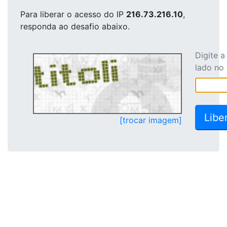
Para liberar o acesso
do IP
216.73.216.10
,
responda ao desafio abaixo.
Digite 
lado no
[trocar imagem]